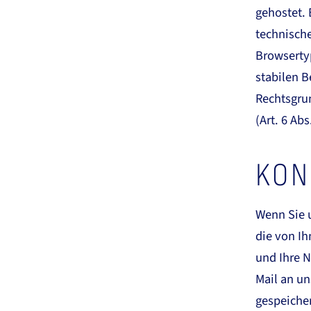
gehostet.
technische
Browsertyp
stabilen B
Rechtsgrun
(Art. 6 Abs
KON
Wenn Sie u
die von I
und Ihre N
Mail an un
gespeiche