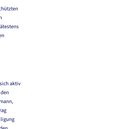
chützten
n
ätestens
en
sich aktiv
r den
smann,
rag
lligung
 den