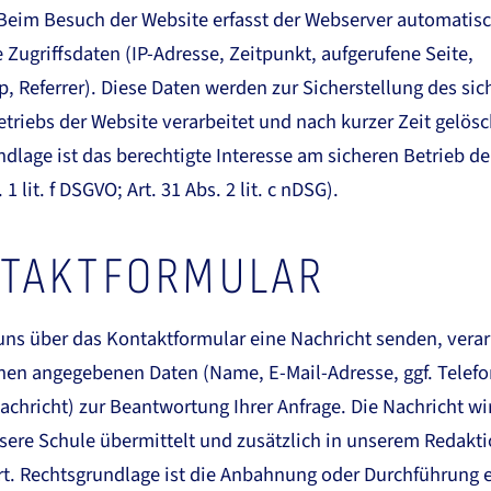
 Beim Besuch der Website erfasst der Webserver automatis
 Zugriffsdaten (IP-Adresse, Zeitpunkt, aufgerufene Seite,
, Referrer). Diese Daten werden zur Sicherstellung des si
etriebs der Website verarbeitet und nach kurzer Zeit gelösc
dlage ist das berechtigte Interesse am sicheren Betrieb d
. 1 lit. f DSGVO; Art. 31 Abs. 2 lit. c nDSG).
TAKTFORMULAR
ns über das Kontaktformular eine Nachricht senden, verar
hnen angegebenen Daten (Name, E-Mail-Adresse, ggf. Tele
achricht) zur Beantwortung Ihrer Anfrage. Die Nachricht wi
sere Schule übermittelt und zusätzlich in unserem Redakt
rt. Rechtsgrundlage ist die Anbahnung oder Durchführung 