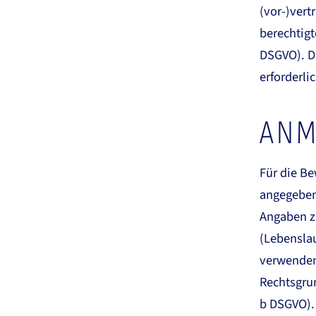
(vor-)vert
berechtigte
DSGVO). Di
erforderli
ANM
Für die B
angegeben
Angaben z
(Lebenslau
verwenden
Rechtsgrun
b DSGVO).