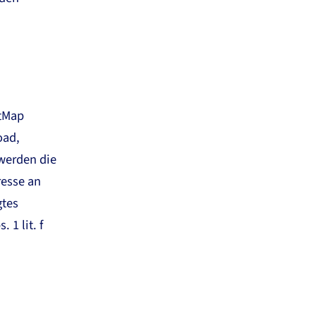
etMap
oad,
 werden die
resse an
gtes
 1 lit. f