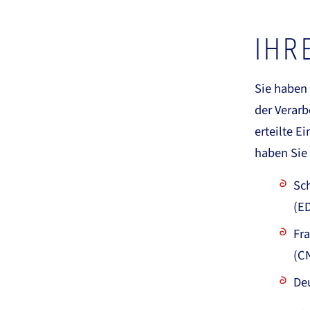
IHR
Sie haben
der Verarb
erteilte E
haben Sie 
Sch
(E
Fra
(C
De