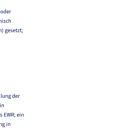
 oder
nisch
) gesetzt;
llung der
in
es EWR; ein
ng in