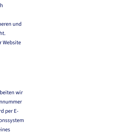
ch
cheren und
ht.
er Website
beiten wir
fonnummer
rd per E-
ionssystem
eines