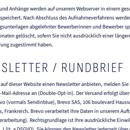
 und Anhänge werden auf unserem Webserver in einem ges
espeichert. Nach Abschluss des Aufnahmeverfahrens werde
sunterlagen abgelehnter Bewerberinnen und Bewerber sp
naten gelöscht, sofern Sie nicht ausdrücklich einer länger
ung zugestimmt haben.
SLETTER / RUNDBRIEF
 auf dieser Website einen Newsletter anbieten, melden Sie 
E-Mail-Adresse an (Double-Opt-In). Der Versand erfolgt übe
evo (vormals Sendinblue), Brevo SAS, 106 boulevard Haus
s, Frankreich. Brevo verarbeitet Ihre Daten in unserem Auft
erarbeitung). Rechtsgrundlage ist Ihre ausdrückliche Einwi
s. 1 lit. a DSGVO). Sie können den Newsletter jederzeit über