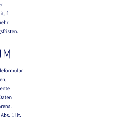
er
t. f
mehr
sfristen.
UM
deformular
en,
mente
 Daten
hrens.
bs. 1 lit.