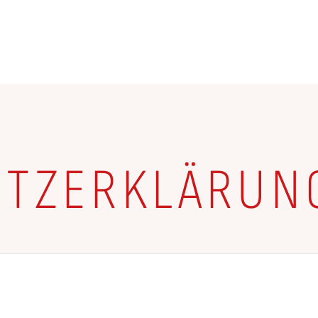
STUDIUM
KALENDER
ÜBER UNS
GALERIE
KONTAKT
TZ­ER­KLÄ­RUN