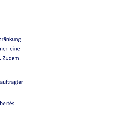
chränkung
nnen eine
en. Zudem
auftragter
bertés