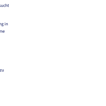
sucht
ng in
mme
azu