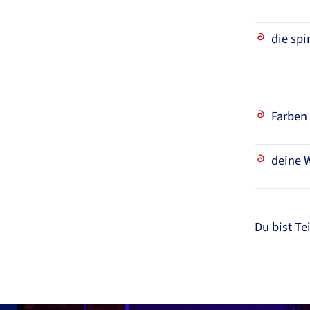
die spi
Farben 
deine 
Du bist Te