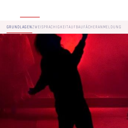
STUDIUM
KALENDER
ÜBER UNS
GALERIE
KONTAKT
GRUNDLAGEN
ZWEISPRACHIGKEIT
AUFBAU
FÄCHER
ANMELDUNG