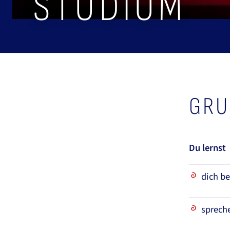
STUDIUM
GRU
Du lernst
dich b
sprech