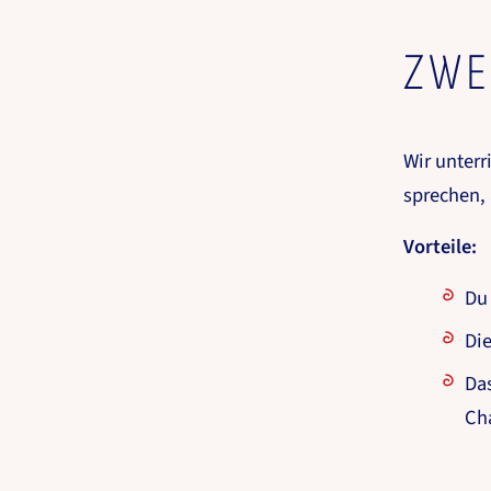
ZWE
Wir unterr
sprechen, 
Vorteile:
Du 
Die
Das
Cha