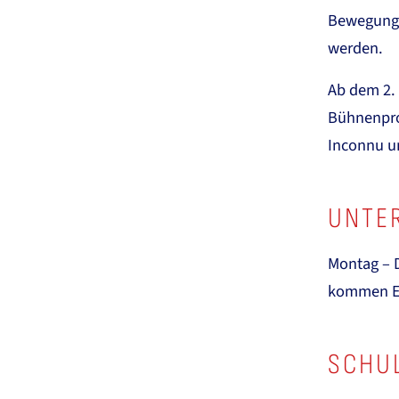
Bewegungs
werden.
Ab dem 2. 
Bühnenpro
Inconnu u
UNTER
Montag – D
kommen Ei
SCHUL